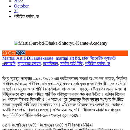
2022
October
23
শারীরিক কর্মকাণ্ড
23
Oct
2022
Martial Art BD
Karate
karate
,
martial art bd
,
ঢাকা সিতোরিউ ক্যারাটে
একাডেমি
,
ব্যায়ামের রসায়ন
,
মনোবিজ্ঞান
,
মার্শাল আর্ট বিডি
,
শারীরিক কর্মকাণ্ড
বিশ্ব স্বাস্থ্য সংস্থার ১৯/১০/২০২২ এর প্রতিবেদনের সারমর্ম অংশে বলা হয়েছে, নিয়মিত
শারীরিক কর্মকাণ্ড শারীরিক, মানসিক—দুই ধরনের স্বাস্থ্যের জন্য উপকারী। সব বয়সী ও
সামর্থ্যের মানুষের জন্য শারীরিক কর্মকাণ্ড লাভজনক। স্বাস্থ্যের উন্নতির জন্য অলস বা
নিষ্ক্রিয়ভাবে বসে থাকা কমিয়ে শারীরিক পরিশ্রমের কাজ শুরু করা উচিত। বর্তমান বিশ্বের
৮১ শতাংশ কিশোর-কিশোরী ও ২৭ শতাংশ প্রাপ্তবয়স্ক বিশ্ব স্বাস্থ্য সংস্থার নির্ধারিত
মাত্রা অনুযায়ী শারীরিকভাবে সক্রিয় নন। এটি কেবল জীবনকালের ওপরই নয়, সমাজ ও
অর্থনীতির ওপরও প্রভাব ফেলছে। কভিড-১৯ মহামারি শারীরিক ও মানসিক স্বাস্থ্যের
জন্য নিয়মিত শারীরিক কর্মকাণ্ডের গুরুত্ব তুলে ধরেছে।
দেশে কিশোরীদের ৬৯%, কিশোরদের ৬৩% শারীরিকভাবে নিষ্ক্রিয়