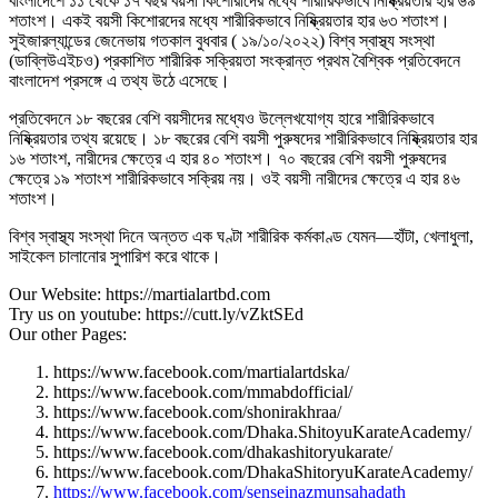
বাংলাদেশে ১১ থেকে ১৭ বছর বয়সী কিশোরীদের মধ্যে শারীরিকভাবে নিষ্ক্রিয়তার হার ৬৯
শতাংশ। একই বয়সী কিশোরদের মধ্যে শারীরিকভাবে নিষ্ক্রিয়তার হার ৬৩ শতাংশ।
সুইজারল্যান্ডের জেনেভায় গতকাল বুধবার ( ১৯/১০/২০২২) বিশ্ব স্বাস্থ্য সংস্থা
(ডাব্লিউএইচও) প্রকাশিত শারীরিক সক্রিয়তা সংক্রান্ত প্রথম বৈশ্বিক প্রতিবেদনে
বাংলাদেশ প্রসঙ্গে এ তথ্য উঠে এসেছে।
প্রতিবেদনে ১৮ বছরের বেশি বয়সীদের মধ্যেও উল্লেখযোগ্য হারে শারীরিকভাবে
নিষ্ক্রিয়তার তথ্য রয়েছে। ১৮ বছরের বেশি বয়সী পুরুষদের শারীরিকভাবে নিষ্ক্রিয়তার হার
১৬ শতাংশ, নারীদের ক্ষেত্রে এ হার ৪০ শতাংশ। ৭০ বছরের বেশি বয়সী পুরুষদের
ক্ষেত্রে ১৯ শতাংশ শারীরিকভাবে সক্রিয় নয়। ওই বয়সী নারীদের ক্ষেত্রে এ হার ৪৬
শতাংশ।
বিশ্ব স্বাস্থ্য সংস্থা দিনে অন্তত এক ঘণ্টা শারীরিক কর্মকাণ্ড যেমন—হাঁটা, খেলাধুলা,
সাইকেল চালানোর সুপারিশ করে থাকে।
Our Website: https://martialartbd.com
Try us on youtube: https://cutt.ly/vZktSEd
Our other Pages:
https://www.facebook.com/martialartdska/
https://www.facebook.com/mmabdofficial/
https://www.facebook.com/shonirakhraa/
https://www.facebook.com/Dhaka.ShitoyuKarateAcademy/
https://www.facebook.com/dhakashitoryukarate/
https://www.facebook.com/DhakaShitoryuKarateAcademy/
https://www.facebook.com/senseinazmunsahadath